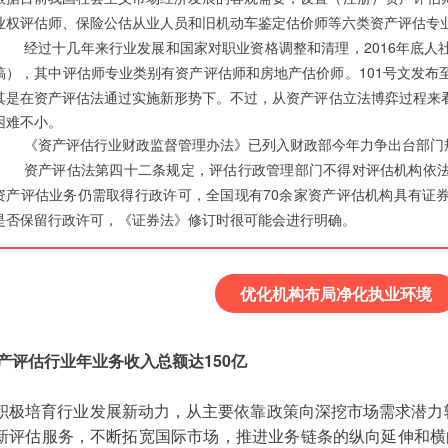
业权评估师、保险公估从业人员和旧机动车鉴定估价师等六类资产评估专
经过十几年来行业发展和国家对职业资格调整和清理，2016年底人
稿），其中评估师专业类别有资产评估师和房地产估价师。101号文发布
其是在资产评估法通过实施新形势下。
不过，从资产评估立法博弈过程来
困难不小。
《资产评估行业财政监督管理办法》已列入财政部今年力争出台部门
资产评估法第四十二条规定，评估行政管理部门不得对评估机构依
资产评估业务仍需取得行政许可，全国现有70余家资产评估机构具有证
是否保留行政许可，《证券法》修订时很可能会进行明确。
优化机构布局净化执业环境
产评估行业年业务收入总额达150亿
积极培育行业发展新动力，从主要依靠政策向深挖市场需求潜力
新评估服务，不断拓宽国际市场，推进业务链条的纵向延伸和横