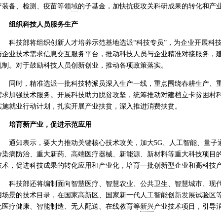
疗装备、检测、疫苗等领
域
的子基金，加快抗疫攻关科研成果的转化和产
组织科技人员服务生产
科技部将组织创新人才培养示范基地选派“科技专员”，为企业开展科
与企业技术需求信息交互服务平台，推动科技人员与企业精准对接服务，
机制。对于鼓励科技人员创新创业，推动各项政策落实。
同时，精准选派一批科技特派员深入生产一线，重点围绕春耕生产、
需求加强技术服务。开展科技助力脱贫攻坚，统筹推动对建档立卡贫困村
实施就业行动计划，扎实开展产业扶贫，深入推进消费扶贫。
培育新产业，促进示范应用
通知表示，要大力推动关键核心技术攻关，加大5G、人工智能、量子
传染病防治、重大新药、高端医疗器械、新能源、新材料等重大科技项目
技术，促进科技成果的转化应用和产业化，培育一批创新型企业和高科技
科技部还将编制面向智慧医疗、智慧农业、公共卫生、智慧城市、现
用场景的技术目录，在国家高新区、国家新一代人工智能创
新发
展试验区
批医疗健康、智能制造、无人配送、在线教育等
新兴
产业技术项目，引导