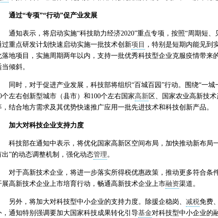
通过“专项”“行动”促产业发展
通知表示，将启动实施“科技助力经济2020”重点专项，按照“周期短
通过重点研发计划快速启动实施一批技术创新
项目
，特别是短期内能见到
化落地项目，实施周期两年以内，支持一批优秀科技型企业克服疫情带来
适当倾斜。
同时，对于促进产业发展，科技部将组织“百城百园”行动。围绕“一城
00个左右创新型城市（县市）和100个左右国家
高新
区、国家农业高新技术
等，结合地方需求及其优势快速推广应用一批先进技术和科技创新产品。
加大对科技企业支持力度
科技部在通知中表示，将优化国家高新区空间布局，加快推动新布局一
有出”的动态调整机制，强化动态
管理
。
对于高新技术企业，将进一步落实所得税优惠政策，推动更多符合条
开展高新技术企业上市培育行动，畅通高新技术企业上市
融资
渠道。
另外，将加大对科技型中小企业的支持力度。除援企稳岗、
减税
免费
外，通知特别强调要加大国家科技成果转化引导
基金
对科技型中小企业的