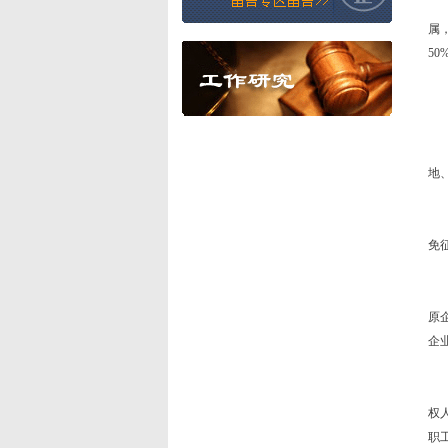
国
属
50
二
在
三
两
地
四
公
免
五
国
原
企
六
企
权
职