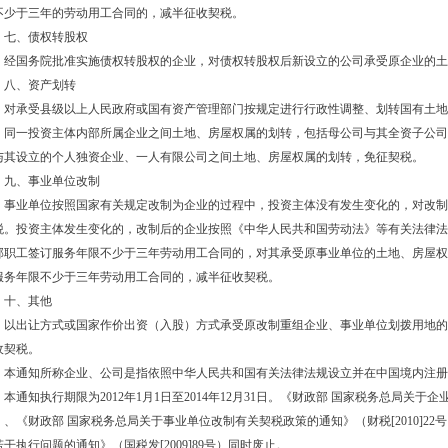
不少于三年的劳动用工合同的，减半征收契税。
、债权转股权
国务院批准实施债权转股权的企业，对债权转股权后新设立的公司承受原企业的土
、资产划转
承受县级以上人民政府或国有资产管理部门按规定进行行政性调整、划转国有土地
一投资主体内部所属企业之间土地、房屋权属的划转，包括母公司与其全资子公司
与其设立的个人独资企业、一人有限公司之间土地、房屋权属的划转，免征契税。
、事业单位改制
业单位按照国家有关规定改制为企业的过程中，投资主体没有发生变化的，对改制
税。投资主体发生变化的，改制后的企业按照《中华人民共和国劳动法》等有关法律法
部职工签订服务年限不少于三年劳动用工合同的，对其承受原事业单位的土地、房屋权
服务年限不少于三年劳动用工合同的，减半征收契税。
、其他
出让方式或国家作价出资（入股）方式承受原改制重组企业、事业单位划拨用地的
收契税。
通知所称企业、公司是指依照中华人民共和国有关法律法规设立并在中国境内注册
通知执行期限为2012年1月1日至2014年12月31日。《财政部 国家税务总局关于企业
）、《财政部 国家税务总局关于事业单位改制有关契税政策的通知》（财税[2010]2
若干执行问题的通知》（国税发[2009]89号）同时废止。