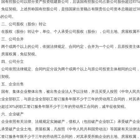
有控股公司以部分资产投资组建新公司，且该国有控股公司占新公司股份超过85%
，免征契税。上述所称国有控股公司，是指国家出资额占有限责任公司资本总额超过5
%的公司。
、公司股权（股份）转让
股权（股份）转让中，单位、个人承受公司股权（股份），公司土地、房屋权属不
、公司合并
个或两个以上的公司，依据法律规定、合同约定，合并为一个公司，且原投资主体
、房屋权属，免征契税。
、公司分立
司依照法律规定、合同约定分设为两个或两个以上与原公司投资主体相同的公司，
征契税。
、企业出售
有、集体企业整体出售，被出售企业法人予以注销，并且买受人按照《中华人民共
企业全部职工，与原企业全部职工签订服务年限不少于三年的劳动用工合同的，对其承
业超过30%的职工签订服务年限不少于三年的劳动用工合同的，减半征收契税。
、企业破产
业依照有关法律、法规规定实施破产，债权人（包括破产企业职工）承受破产企业
人承受破产企业土地、房屋权属，凡按照《中华人民共和国劳动法》等国家有关法律法
工签订服务年限不少于三年的劳动用工合同的，对其承受所购企业的土地、房屋权属，