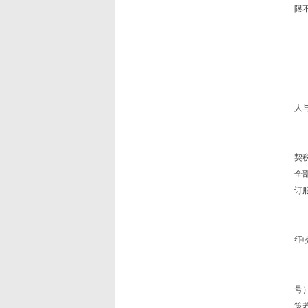
限
七
经
八
对
同
人
九
事
契
全
订
十
以
征
本
本
号
策