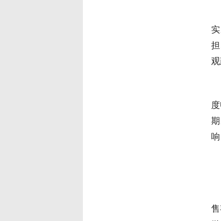
今
实
担
观
4
度
期
响
对
售