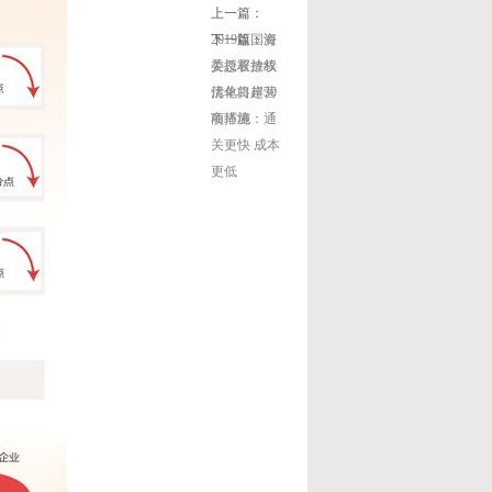
上一篇：
2019版国资
下一篇：
海
委授权放权
关总署持续
清单将超30
优化口岸营
项措施
商环境：通
关更快 成本
更低