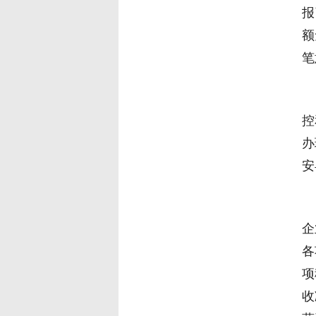
报
额
笔
原
控
办
安
不
企
各
项
收