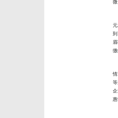
微
桃
元
到
眉
缴
从
情
等
企
惠
湖