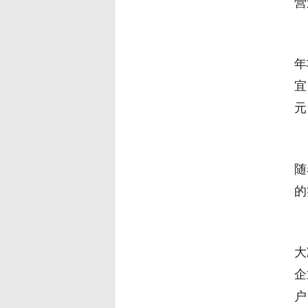
营
据
年
宜
元
国
随
的
中
大
企
户