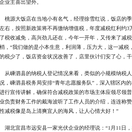
企业主喜出望外。
源大饭店在当地小有名气，经理徐雪红说，饭店的季度
左右，按照新政策将不再缴纳增值税，年度减税红利约3
了税收减免，高兴劲儿还在，今年一开年，又传来了减税
梢，“我们做的是小本生意，利润薄，压力大，这一减税
的税少了，饭店资金状况改善了，店里伙计们安了心，干
嵊泗县的纳税人登记情况来看，类似的小规模纳税人
况，嵊泗县税务局安排“青年志愿服务队”，深入辖区内
进行宣传讲解，确保符合减税政策的市场主体应领尽领普
业负责财务工作的戴海波听了工作人员的介绍，连连称赞
性减税像是岛上清爽宜人的海风，让人心情大好！”
北宜昌市远安县一家光伏企业的经理说：“1月11日，